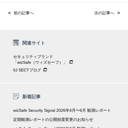
投
稿
ナ
ビ
ゲ
ー
関連サイト
シ
ョ
セキュリティブランド
ン
「wizSafe（ウィズセーフ）」
IIJ SECTブログ
新着記事
wizSafe Security Signal 2026年4月〜6月 観測レポート
定期観測レポートの公開頻度変更のお知らせ