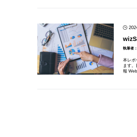
202
wiz
執筆者
本レポ
ます。
報 W