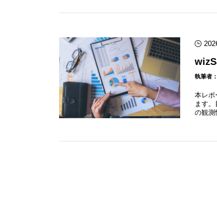
202
wiz
執筆者
本レポ
ます。
の観測