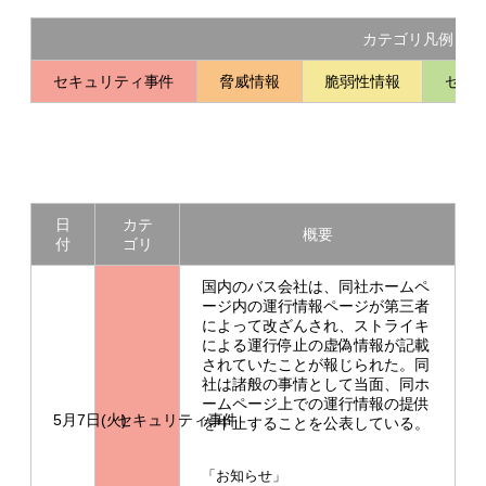
カテゴリ凡例
セキュリティ事件
脅威情報
脆弱性情報
セキ
日
カテ
概要
付
ゴリ
国内のバス会社は、同社ホームペ
ージ内の運行情報ページが第三者
によって改ざんされ、ストライキ
による運行停止の虚偽情報が記載
されていたことが報じられた。同
社は諸般の事情として当面、同ホ
ームページ上での運行情報の提供
5月7日(火)
セキュリティ事件
を中止することを公表している。
「お知らせ」