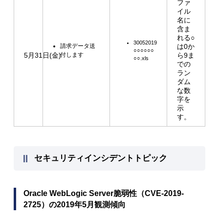
ファ
イル
名に
含ま
れる○
30052019
請求データ送
は0か
○○○○○○
5月31日(金)
付します
ら9ま
○○.xls
での
ラン
ダム
な数
字を
示
す。
セキュリティインシデントトピック
Oracle WebLogic Server脆弱性（CVE-2019-
2725）の2019年5月観測傾向