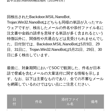
図-9 日別のNanobot検出傾向（2019年5月）
回検出されたBackdoor.MSIL.NanoBot、
Trojan.Win32.NanoBotはどちらも同様の単語が入ったマル
ウェアですが、検出したメールの件名や添付ファイル名に
注文書や金銭の請求を意味する単語が多く含まれるという
特徴以外に、関係性や共通点などは見受けられませんでし
た。日付別では、Backdoor.MSIL.NanoBotは5月9日、29
日、31日に、Trojan.Win32.NanoBotは5月21日、29日、30
日に多く検出しています。
最後に、対象期間においてSOCで観測した、件名が日本
語で脅威を含むメールの大量送付に関する情報を示しま
す。なお、以下は主要なものであり、全ての不審なメール
を網羅しているわけではない点にご注意ください。
日
添付ファイ
件名
備考
付
ル名