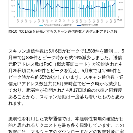
図-10 7001/tcpを宛先とするスキャン通信件数と送信元IPアドレス数
スキャン通信件数は5月6日がピークで1,588件を観測し、5
月末では888件とピーク時から約44%減少しました。送信
元IPアドレス数はPoC（概念実証コード）が公開された4
月25日頃に5,542件とピークを迎え、5月末では1,965件と
ピーク時から約65%減少しています。スキャン通信数・送
信元IPアドレス数は共に5月末時点でピーク時から減少し
ており、脆弱性が公開された4月17日以前の水準と同程度
あることから、スキャン活動は一度落ち着いたものと思わ
れます。
脆弱性を利用した攻撃通信では、本脆弱性有無の確認が目
的と思われるリクエストを最も多く観測しています。この
攻撃には、マルウェアのダウンロードなどの攻撃対象に実