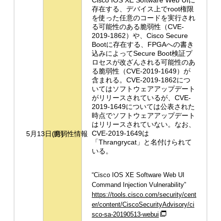
Cisco IOS XE Software Web UIに
存在する、デバイス上でroot権限
を使った任意のコードを実行され
る可能性のある脆弱性（CVE-
2019-1862）や、Cisco Secure
Bootに存在する、FPGAへの書き
込みによってSecure Boot検証プ
ロセスが改ざんされる可能性のあ
る脆弱性（CVE-2019-1649）が
含まれる。CVE-2019-1862につ
いてはソフトウェアアップデート
がリリースされているが、CVE-
2019-1649については公表された
時点でソフトウェアアップデート
はリリースされていない。なお、
CVE-2019-1649は
5月13日(月)
脆弱性情報
「Thrangrycat」と名付けられて
いる。
“Cisco IOS XE Software Web UI
Command Injection Vulnerability”
https://tools.cisco.com/security/cent
er/content/CiscoSecurityAdvisory/ci
sco-sa-20190513-webui