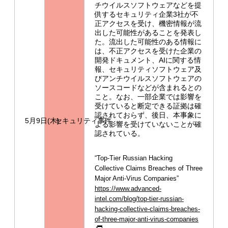
チウイルスソフトウェアなどを提
供するセキュリティ企業3社が不
正アクセスを受け、機密情報が流
出した可能性があることを発表し
た。流出した可能性のある情報に
は、不正アクセスを受けた企業の
開発ドキュメント、AIに関する情
報、セキュリティソフトウェア及
びアンチウイルスソフトウェアの
ソースコードなどが含まれるとの
こと。なお、一部企業では影響を
受けていると断定できる証拠は確
認されておらず、後日、本事象に
5月9日(木)
セキュリティ事件
よる影響を受けていないことが確
認されている。
“Top-Tier Russian Hacking
Collective Claims Breaches of Three
Major Anti-Virus Companies”
https://www.advanced-
intel.com/blog/top-tier-russian-
hacking-collective-claims-breaches-
of-three-major-anti-virus-companies