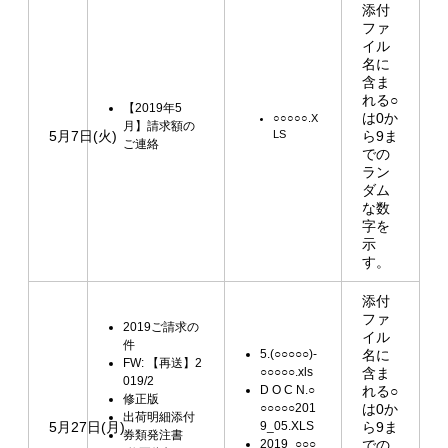
添付
ファ
イル
名に
含ま
れる○
【2019年5
は0か
○○○○○.X
月】請求額の
5月7日(火)
LS
ら9ま
ご連絡
での
ラン
ダム
な数
字を
示
す。
添付
ファ
2019ご請求の
イル
件
5.(○○○○○)-
名に
FW: 【再送】2
○○○○○.xls
含ま
019/2
D O C N.○
れる○
修正版
○○○○○201
は0か
出荷明細添付
5月27日(月)
9_05.XLS
ら9ま
券類発注書
2019_○○○
での