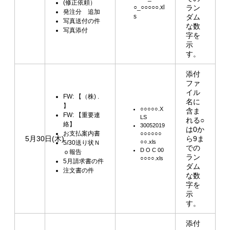
(修正依頼）
○_○○○○○.xl
ラン
発注分 追加
s
ダム
写真送付の件
な数
写真添付
字を
示
す。
添付
ファ
イル
FW: 【（株) .
名に
】
○○○○○.X
含ま
FW: 【重要連
LS
れる○
絡】
30052019
は0か
お支払案内書
○○○○○○
5月30日(木)
ら9ま
○○.xls
5/30送り状Ｎ
での
D O C 00
ｏ報告
ラン
○○○○.xls
5月請求書の件
ダム
注文書の件
な数
字を
示
す。
添付