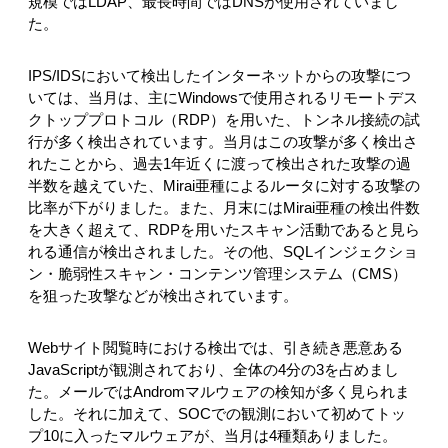
規模ではLDAP、最長時間ではDNSが使用されていまし
た。
IPS/IDSにおいて検出したインターネットからの攻撃につ
いては、当月は、主にWindowsで使用されるリモートデス
クトッププロトコル（RDP）を用いた、トンネル接続の試
行が多く検出されています。当月はこの攻撃が多く検出さ
れたことから、過去1年近くに渡って検出された攻撃の過
半数を越えていた、Mirai亜種によるルータに対する攻撃の
比率が下がりました。また、月末にはMirai亜種の検出件数
を大きく超えて、RDPを用いたスキャン活動であると見ら
れる通信が検出されました。その他、SQLインジェクショ
ン・脆弱性スキャン・コンテンツ管理システム（CMS）
を狙った攻撃などが検出されています。
Webサイト閲覧時における検出では、引き続き悪意ある
JavaScriptが観測されており、全体の4分の3を占めまし
た。メールではAndromマルウェアの検知が多く見られま
した。それに加えて、SOCでの観測において初めてトッ
プ10に入ったマルウェアが、当月は4種類ありました。