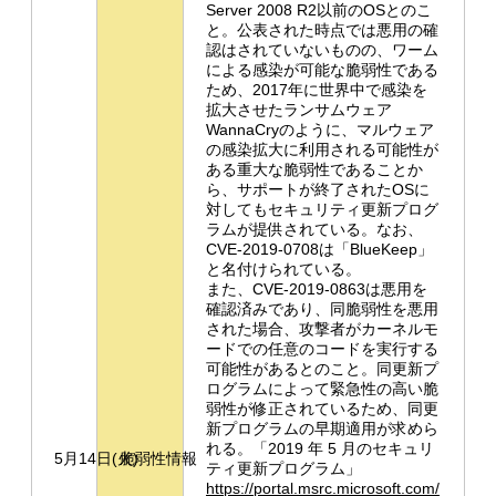
Server 2008 R2以前のOSとのこ
と。公表された時点では悪用の確
認はされていないものの、ワーム
による感染が可能な脆弱性である
ため、2017年に世界中で感染を
拡大させたランサムウェア
WannaCryのように、マルウェア
の感染拡大に利用される可能性が
ある重大な脆弱性であることか
ら、サポートが終了されたOSに
対してもセキュリティ更新プログ
ラムが提供されている。なお、
CVE-2019-0708は「BlueKeep」
と名付けられている。
また、CVE-2019-0863は悪用を
確認済みであり、同脆弱性を悪用
された場合、攻撃者がカーネルモ
ードでの任意のコードを実行する
可能性があるとのこと。同更新プ
ログラムによって緊急性の高い脆
弱性が修正されているため、同更
新プログラムの早期適用が求めら
れる。「2019 年 5 月のセキュリ
5月14日(火)
脆弱性情報
ティ更新プログラム」
https://portal.msrc.microsoft.com/