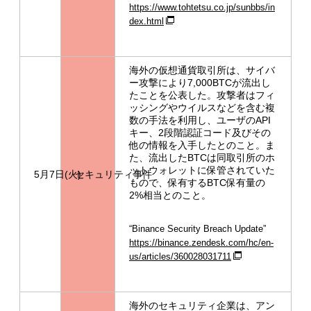
https://www.tohtetsu.co.jp/sunbbs/in
dex.html
海外の仮想通貨取引所は、サイバ
ー攻撃により7,000BTCが流出し
たことを公表した。攻撃者はフィ
ッシングやウイルスなどを含む複
数の手法を利用し、ユーザのAPI
キー、2段階認証コード及びその
他の情報を入手したとのこと。ま
た、流出したBTCは同取引所のホ
ットウォレットに保管されていた
5月7日(火)
セキュリティ事件
もので、保有するBTC保有量の
2%相当とのこと。
“Binance Security Breach Update”
https://binance.zendesk.com/hc/en-
us/articles/360028031711
海外のセキュリティ企業は、アン