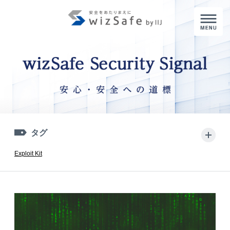
M
タグ
+
Exploit Kit